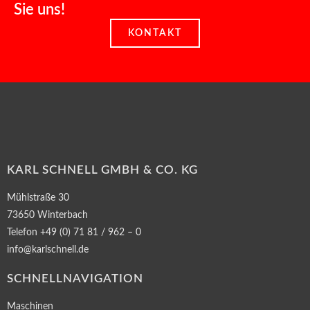
Sie uns!
KONTAKT
KARL SCHNELL GMBH & CO. KG
Mühlstraße 30
73650 Winterbach
Telefon +49 (0) 71 81 / 962 – 0
info@karlschnell.de
SCHNELLNAVIGATION
Maschinen